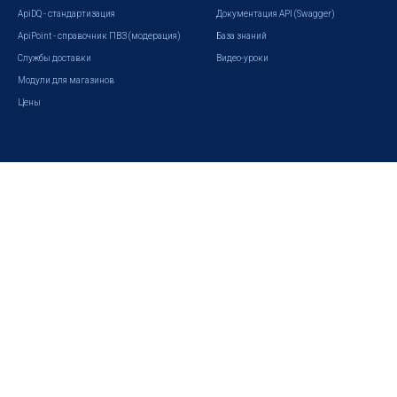
ApiDQ - стандартизация
Документация API (Swagger)
ApiPoint - справочник ПВЗ (модерация)
База знаний
Службы доставки
Видео-уроки
Модули для магазинов
Цены