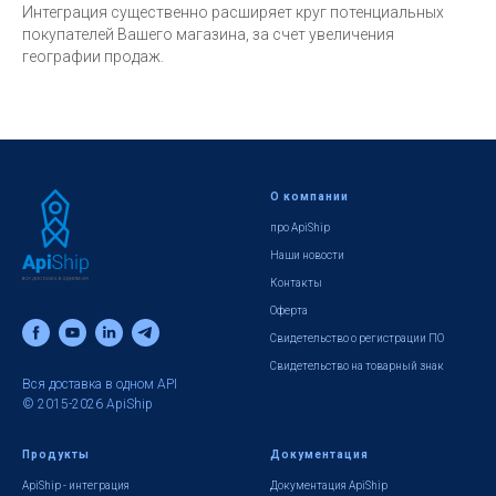
Интеграция существенно расширяет круг потенциальных
покупателей Вашего магазина, за счет увеличения
географии продаж.
О компании
про ApiShip
Наши новости
Контакты
Оферта
Свидетельство о регистрации ПО
Свидетельство на товарный знак
Вся доставка в одном API
© 2015-2026 ApiShip
Продукты
Документация
ApiShip - интеграция
Документация ApiShip