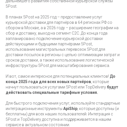
дальнейшего развития собственной курьерской службы
5Post.
В планах 5Post на 2025 год – предоставление услуг
курьерской доставки для партнёров в 64 регионах РФ со
сбором в Москве, а в 2026 году – расширение географии на
сбор и доставку, выход на сегмент С2С. До конца года
запланировано подключение курьерской доставки
действующими и будущими партнёрами 5Post,
использование магистральных перевозок 5Post для
доставки посылок в регионы с целью оптимизации затрат и
сроков доставки, а также использование логистической
инфраструктуры 5Post для масштабирования сервиса.
И вот, самое интересное для потенциальных клиентов!
До
конца 2025 года для всех новых партнёров
, которые
начнут пользоваться услугами 5Post или TopDelivery
будут
действовать специальные тарифные условия.
Для быстрого подключения услуг, используйте стандартные
интеграционные инструменты
ApiShip
, которые доступны (и
бесплатны) для всех наших пользователей. Интеграция с
5Post и TopDelivery доступна и поддерживается в нашем
сервисе в актуальном состоянии.