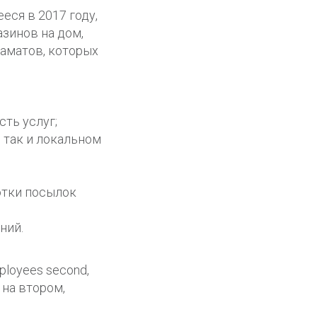
ся в 2017 году,
зинов на дом,
аматов, которых
ть услуг;
 так и локальном
отки посылок
ний.
ployees second,
 на втором,