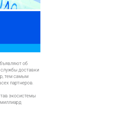
 объявляют об
ы службы доставки
ip, тем самым
сех партнеров.
остав экосистемы
т миллиард