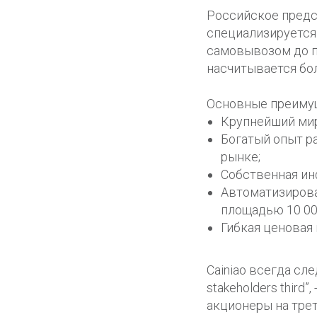
Российское предс
специализируется 
самовывозом до п
насчитывается бол
Основные преиму
Крупнейший мир
Богатый опыт р
рынке;
Собственная ин
Автоматизирова
площадью 10 000
Гибкая ценовая
Cainiao всегда сле
stakeholders third
акционеры на трет