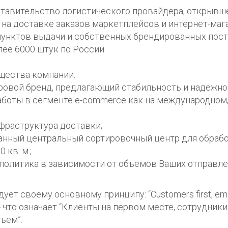
тавительство логистического провайдера, открывшее
на доставке заказов маркетплейсов и интернет-мага
унктов выдачи и собственных брендированных пост
ее 6000 штук по России.
щества компании:
овой бренд, предлагающий стабильность и надежнос
аботы в сегменте e-commerce как на международном,
фраструктура доставки;
нный центральный сортировочный центр для обраб
 кв. м.;
 политика в зависимости от объемов Ваших отправле
дует своему основному принципу: “Customers first, em
”, - что означает “Клиенты на первом месте, сотрудники
ьем”.