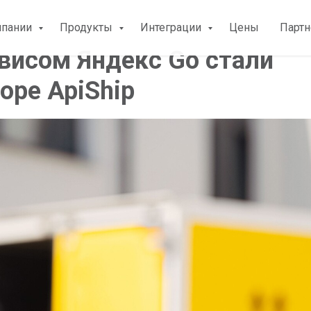
мпании
Продукты
Интеграции
Цены
Парт
рвисом Яндекс Go стали
оре ApiShip