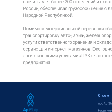
насчитывает более 200 отделений и охва
России, обеспечивая грузосообщение с К
Народной Республикой.
Помимо межтерминальной перевозки сбор
транспортировку авто-, авиа-, железнод
услуги ответственного хранения и складс
сервис для интернет-магазинов. Ежегодно
логистическими услугами «ПЭК»: частные
предприятия.
О комп
про ApiSh
Наши нов