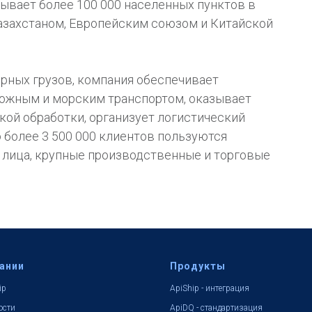
тывает более 100 000 населенных пунктов в
азахстаном, Европейским союзом и Китайской
ных грузов, компания обеспечивает
орожным и морским транспортом, оказывает
кой обработки, организует логистический
 более 3 500 000 клиентов пользуются
 лица, крупные производственные и торговые
ании
Продукты
ip
ApiShip - интеграция
ости
ApiDQ - стандартизация