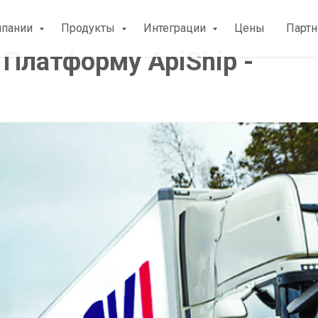
мпании
Продукты
Интеграции
Цены
Парт
 Платформу ApiShip -