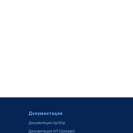
Документация
Документация ApiShip
Документация API (Swagger)