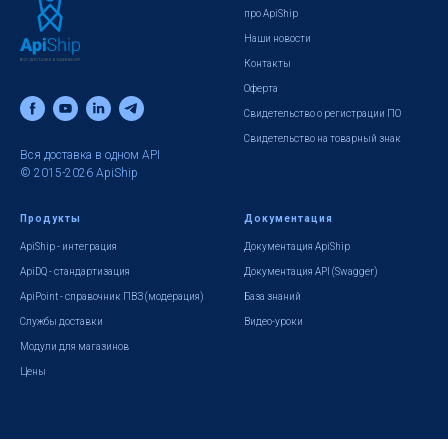
про ApiShip
Наши новости
Контакты
Оферта
Свидетельство о регистрации ПО
Свидетельство на товарный знак
Вся доставка в одном API
© 2015-2026 ApiShip
Продукты
Документация
ApiShip - интеграция
Документация ApiShip
ApiDQ - стандартизация
Документация API (Swagger)
ApiPoint - справочник ПВЗ (модерация)
База знаний
Службы доставки
Видео-уроки
Модули для магазинов
Цены